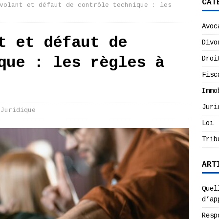
CAT
volant et défaut de contrôle technique : les
Avoc
t et défaut de
Divo
que : les règles à
Droi
Fisc
Immo
Juri
Juridique
Loi
Trib
ART
Quel
d’ap
Resp