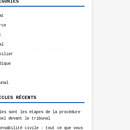
ÉGORIES
at
rce
t
al
bilier
dique
unal
ICLES RÉCENTS
les sont les étapes de la procédure
pel devant le tribunal
onsabilité civile : tout ce que vous