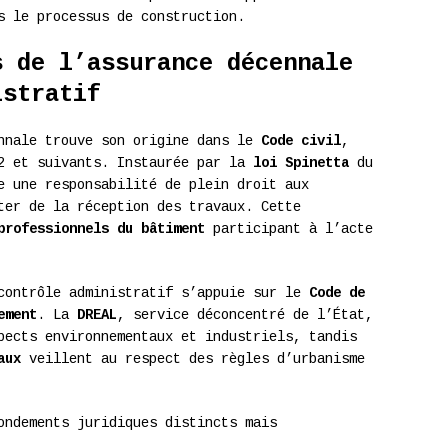
s le processus de construction.
s de l’assurance décennale
istratif
ennale trouve son origine dans le
Code civil
,
92 et suivants. Instaurée par la
loi Spinetta
du
e une responsabilité de plein droit aux
ter de la réception des travaux. Cette
professionnels du bâtiment
participant à l’acte
 contrôle administratif s’appuie sur le
Code de
ement
. La
DREAL
, service déconcentré de l’État,
pects environnementaux et industriels, tandis
aux
veillent au respect des règles d’urbanisme
ondements juridiques distincts mais