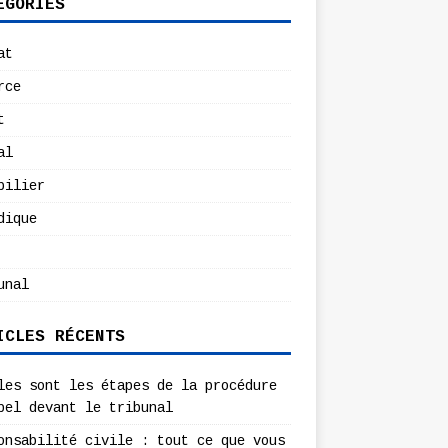
ÉGORIES
at
rce
t
al
bilier
dique
unal
ICLES RÉCENTS
les sont les étapes de la procédure
pel devant le tribunal
onsabilité civile : tout ce que vous