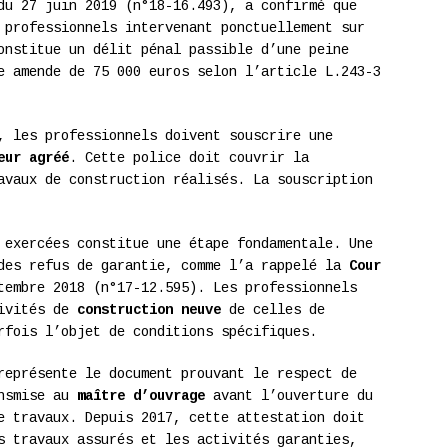
du 27 juin 2019 (n°18-16.493), a confirmé que
 professionnels intervenant ponctuellement sur
onstitue un délit pénal passible d’une peine
e amende de 75 000 euros selon l’article L.243-3
, les professionnels doivent souscrire une
eur agréé
. Cette police doit couvrir la
avaux de construction réalisés. La souscription
 exercées constitue une étape fondamentale. Une
 des refus de garantie, comme l’a rappelé la
Cour
embre 2018 (n°17-12.595). Les professionnels
tivités de
construction neuve
de celles de
rfois l’objet de conditions spécifiques.
représente le document prouvant le respect de
ansmise au
maître d’ouvrage
avant l’ouverture du
e travaux. Depuis 2017, cette attestation doit
s travaux assurés et les activités garanties,