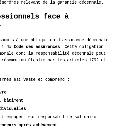
ésordres relevant de la garantie décennale.
essionnels face à
e
oumis à une obligation d’assurance décennale
1-1 du
Code des assurances
. Cette obligation
morale dont la responsabilité décennale peut
présomption établie par les articles 1792 et
ernés est vaste et comprend :
vre
 bâtiment
dividuelles
t engager leur responsabilité solidaire
endeurs après achèvement