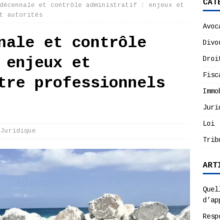
CAT
décennale et contrôle administratif : enjeux et
t autorités
Avoc
nale et contrôle
Divo
 enjeux et
Droi
Fisc
tre professionnels
Immo
Juri
Loi
Juridique
Trib
ART
Quel
d’ap
Resp