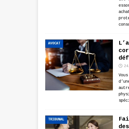
esso
acha
prot
cons
L’a
AVOCAT
cor
déf
24
Vous
d’un
autr
phys
spéc
Fai
TRIBUNAL
des