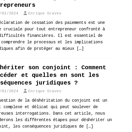
repreneurs
/01/2024
Enrique Graves
éclaration de cessation des paiements est une
e cruciale pour tout entrepreneur confronté à
difficultés financières. Il est essentiel de
 comprendre le processus et les implications
diques afin de protéger au mieux
[…]
hériter son conjoint : Comment
céder et quelles en sont les
séquences juridiques ?
/01/2024
Enrique Graves
uestion de la déshéritation du conjoint est un
t complexe et délicat qui peut soulever de
reuses interrogations. Dans cet article, nous
derons les différentes étapes pour déshériter un
oint, les conséquences juridiques de
[…]