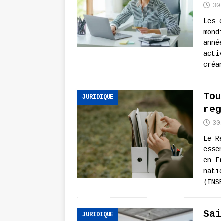
30
Les 
mond
anné
acti
créa
Tou
JURIDIQUE
reg
30
Le R
esse
en F
nati
(INS
Sai
JURIDIQUE