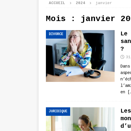
ACCUEIL
2024
janvier
Mois :
janvier 20
Le 
DIVORCE
san
?
31
Dans
aspe
n’éc
l’am
en
[
Les
JURIDIQUE
mon
d’u