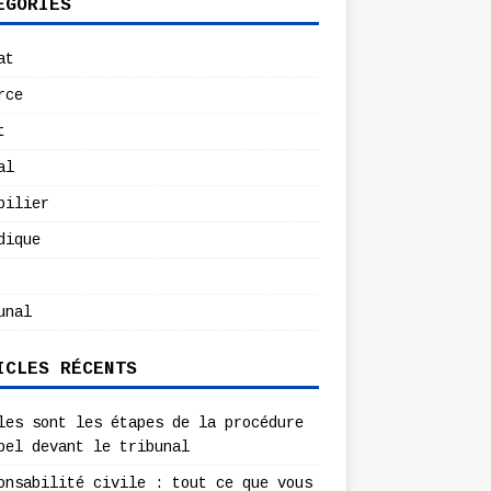
ÉGORIES
at
rce
t
al
bilier
dique
unal
ICLES RÉCENTS
les sont les étapes de la procédure
pel devant le tribunal
onsabilité civile : tout ce que vous