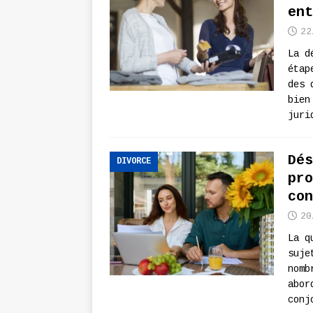
ent
22
La d
étap
des 
bien
juri
Dés
DIVORCE
pro
con
20
La q
suje
nomb
abor
conj