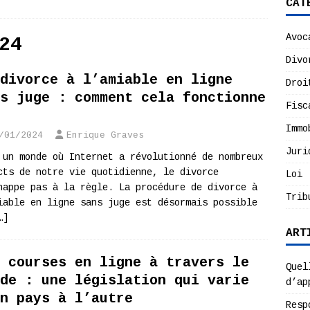
CAT
Avoc
24
Divo
divorce à l’amiable en ligne
Droi
s juge : comment cela fonctionne
Fisc
Immo
/01/2024
Enrique Graves
Juri
 un monde où Internet a révolutionné de nombreux
cts de notre vie quotidienne, le divorce
Loi
happe pas à la règle. La procédure de divorce à
Trib
iable en ligne sans juge est désormais possible
…]
ART
 courses en ligne à travers le
Quel
de : une législation qui varie
d’ap
n pays à l’autre
Resp