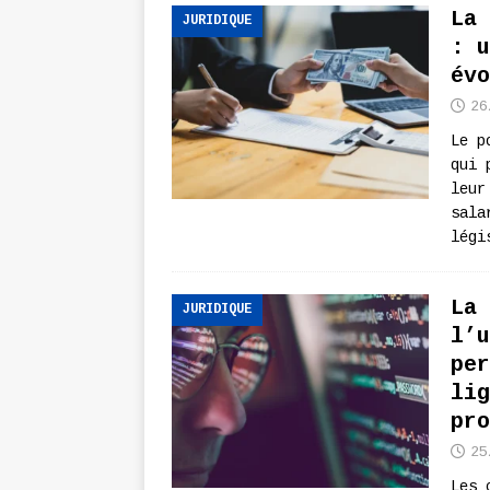
La 
JURIDIQUE
: u
évo
26
Le p
qui 
leur
sala
légi
La 
JURIDIQUE
l’u
per
lig
pro
25
Les 