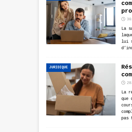
com
pro
30
La s
laqu
lui 
d’in
Rés
JURIDIQUE
com
28
La r
que 
cour
comp
pas 