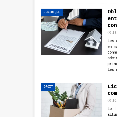
Obl
JURIDIQUE
ent
con
18
Les 
en m
conn
admi
prin
les 
Lic
DROIT
com
16
Le l
situ